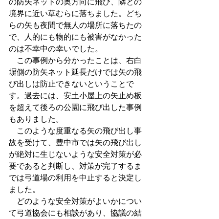
の防矢ネットの奥方向に飛び、隣との
境界に近い草むらに落ちました。どち
らの矢も夜間で無人の場所に落ちたの
で、人的にも物的にも被害がなかった
のは不幸中の幸いでした。
　この事例から分かったことは、右白
塀側の防矢ネット延長だけでは矢の飛
び出しは防止できないということで
す。過去には、安土小屋上の矢止め板
を超えて後ろの公園に飛び出した事例
もありました。
　このような度重なる矢の飛び出し事
故を受けて、豊中市では矢の飛び出し
が絶対に生じないような安全対策が必
要であると判断し、対策が完了するま
では弓道場の利用を中止すると決定し
ました。
　どのような安全対策がよいかについ
て弓道協会にも相談があり、協議の結