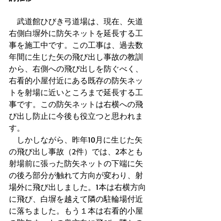
　武道館ひびき弓道場は、現在、矢道
右側白塀外に防矢ネットを延長する工
事を施工中です。この工事は、過去数
年間に生じた矢の飛び出し事故の教訓
から、右側への飛び出しを防ぐべく、
右看的小屋付近にある既存の防矢ネッ
トを射場に近いところまで延長する工
事です。この防矢ネットは右横への飛
び出し防止に今後も役立つと思われま
す。
　しかしながら、昨年10月に生じた矢
の飛び出し事故（2件）では、2本とも
射場前に張った防矢ネットの下端に矢
の後ろ部分が触れて方向が変わり、射
場外に飛び出しました。1本は右横方向
に飛び、白塀を越えて隣の駐輪場付近
に落ちました。もう１本は右看的小屋