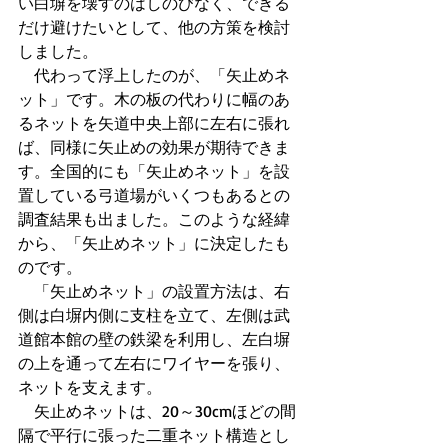
い白塀を壊すのはしのびなく、できる
だけ避けたいとして、他の方策を検討
しました。
　代わって浮上したのが、「矢止めネ
ット」です。木の板の代わりに幅のあ
るネットを矢道中央上部に左右に張れ
ば、同様に矢止めの効果が期待できま
す。全国的にも「矢止めネット」を設
置している弓道場がいくつもあるとの
調査結果も出ました。このような経緯
から、「矢止めネット」に決定したも
のです。
　「矢止めネット」の設置方法は、右
側は白塀内側に支柱を立て、左側は武
道館本館の壁の鉄梁を利用し、左白塀
の上を通って左右にワイヤーを張り、
ネットを支えます。
　矢止めネットは、20～30cmほどの間
隔で平行に張った二重ネット構造とし