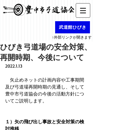
武道館ひびき
↑外部リンクが開きます
ひびき弓道場の安全対策、
再開時期、今後について
2022.1.13
　矢止めネットの計画内容や工事期間
及び弓道場再開時期の見通し、そして
豊中市弓道協会の今後の活動方針につ
いてご説明します。
１）矢の飛び出し事故と安全対策の検
討推移