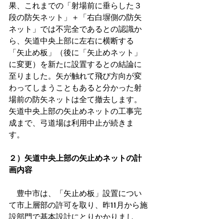
果、これまでの「射場前に垂らした３
段の防矢ネット」＋「右白塀側の防矢
ネット」では不完全であるとの認識か
ら、矢道中央上部に左右に横断する
「矢止め板」（後に「矢止めネット」
に変更）を新たに設置するとの結論に
至りました。矢が触れて飛び方向が変
わってしまうこともあると分かった射
場前の防矢ネットは全て撤去します。
矢道中央上部の矢止めネットの工事完
成まで、弓道場は利用中止が続きま
す。
２）矢道中央上部の矢止めネットの計
画内容
　豊中市は、「矢止め板」設置につい
て市上層部の許可を取り、昨11月から施
設部門で基本設計にとりかかりまし