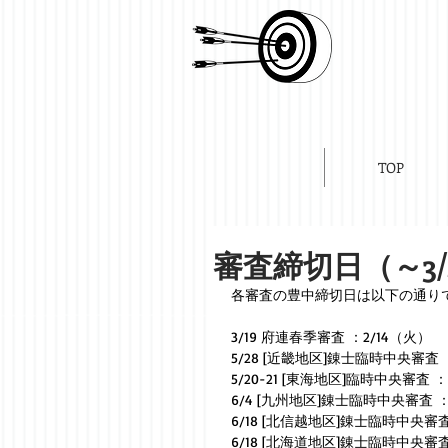
TOP
審査締切日（～3/
各審査の豊中締切日は以下の通り
3/19 府連春季審査 ：2/14（火）
5/28 [近畿地区]錬士臨時中央審査 
5/20-21 [東海地区]臨時中央審査 
6/4 [九州地区]錬士臨時中央審査 ：
6/18 [北信越地区]錬士臨時中央審査
6/18 [北海道地区]錬士臨時中央審査