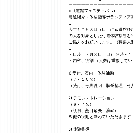
ーーーーーーーーーーーーーーー
<武道館フェスティバル>
弓道紹介・体験指導ボランティア
…
今年も７月８日（日）に武道館ひ
の人を対象とした弓道体験指導を
ご協力をお願いします。（募集人
…
・日時：７月８日（日） ９時～１
・内容、役割 （人数は重複して
…
1) 受付、案内、体験補助
（７～１０名）
（受付、弓具説明、順番整理、弓
2) デモンストレーション
（６～７名）
（説明、蟇目鏑矢、演武）
※他の役割と兼ねていただきます
3) 体験指導