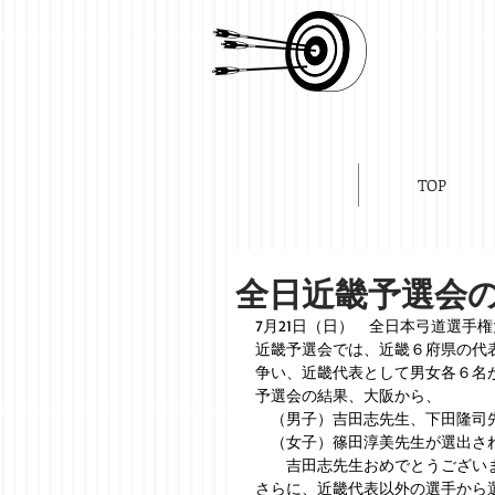
TOP
全日近畿予選会
7月21日（日）　全日本弓道選手
近畿予選会では、近畿６府県の代
争い、近畿代表として男女各６名
予選会の結果、大阪から、
　（男子）吉田志先生、下田隆司
　（女子）篠田淳美先生が選出さ
　　吉田志先生おめでとうござい
さらに、近畿代表以外の選手から