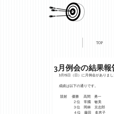
TOP
3月例会の結果報
3月15日（日）に月例会がありま
成績は以下の通りです。
 競射　 優勝　 高間　勇一　　
　　　　２位　常國　敏美　　　
　　　　３位　岡林　京志郎　　
　　　    ４位　藤田　多恵子　