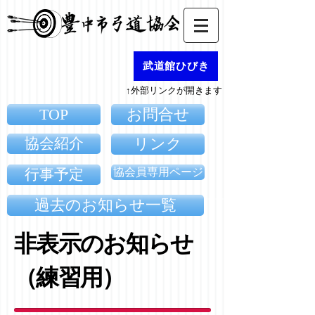
武道館ひびき
↑外部リンクが開きます
TOP
お問合せ
協会紹介
リンク
協会員専用ページ
行事予定
過去のお知らせ一覧
​非表示のお知らせ
（練習用）