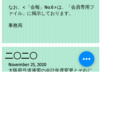
なお、<「会報」No.6>は、「会員専用フ
ァイル」に掲示しております。
事務局
​二〇二〇
November 25, 2020
大阪府弓道連盟の会計年度変更とそれに
伴う暫定処置について
大阪府連からのお知らせです。
先日（11/14）の府連理事会で、府連会
計年度が来年から4月～3月に変更となる
こと、およびそれに伴う移行期間の暫定
処置が承認されました。
主な内容は以下の通りです。
１）会計年度の変更
＜現行＞毎年11月1日～翌年10月31日